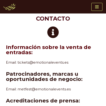
Saltar
CONTACTO
al
contenido
Información sobre la venta de
entradas:
Email:
tickets@emotionalevents.es
Patrocinadores, marcas u
oportunidades de negocio:
Email:
metfest@emotionalevents.es
Acreditaciones de prensa: